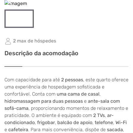
arrow_back_ios_new
arrow_forward_ios
2 max de hóspedes
Descrição da acomodação
Com capacidade para até
2 pessoas
, este quarto oferece
uma experiência de hospedagem sofisticada e
confortável. Conta com
uma cama de casal
,
hidromassagem para duas pessoas
e
ante-sala com
sofá-cama
, proporcionando momentos de relaxamento e
praticidade. O ambiente é equipado com
2 TVs
,
ar-
condicionado
,
frigobar
,
balcão de apoio
,
telefone
,
Wi-Fi
e
cafeteira
. Para mais conveniência, dispõe de
sacada
,