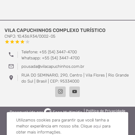
VILA CAPUCHINHOS COMPLEXO TURÍSTICO
CNPJ: 10.436.934/0002-05
star
star
star
star
star
Telefone: +55 (54) 3447-4700
phone
Whatsapp: +55 (54) 3447-4700
mail_outline
pousada@vilacapuchinhos.com.br
RUA DO SEMINARIO, 290, Centro | Vila Flores | Rio Grande
location_on
do Sul | Brasil | CEP: 95334000
|
Política de Privacidade
Desenvolvido por
Foco Multimídia
Utilizamos cookies para garantir que você tenha a
melhor experiência em nosso site.
Clique
aqui
para
obter mais informações.