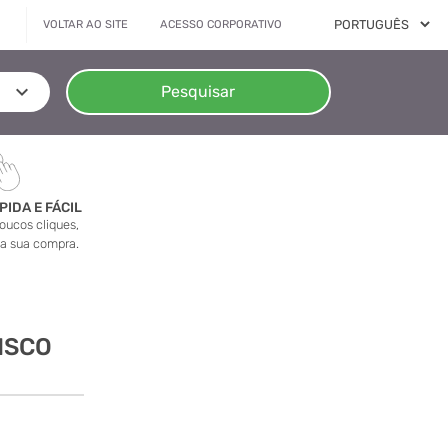
ACESSO CORPORATIVO
VOLTAR AO SITE
keyboard_arrow_down
Pesquisar
IDA E FÁCIL
ucos cliques,
 a sua compra.
ISCO