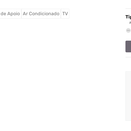
 de Apoio
Ar Condicionado
TV
Ti
remove