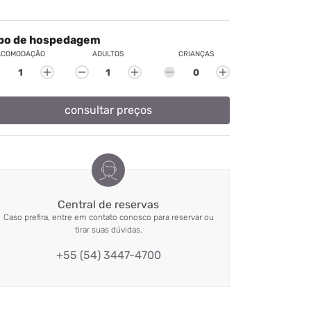
po de hospedagem
ACOMODAÇÃO
ADULTOS
CRIANÇAS
add
remove
add
remove
add
consultar preços
Central de reservas
Caso prefira, entre em contato conosco para reservar ou
tirar suas dúvidas.
+55 (54) 3447-4700