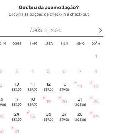
Gostou da acomodação?
Escolha as opções de check-in e check-out
arrow_forward_ios
AGOSTO | 2026
OM
SEG
TER
QUA
QUI
SEX
SÁB
1
2
3
4
5
6
7
8
x
x
10
11
12
13
9
14
15
839,00
839,00
839,00
839,00
x
x
x
16
17
18
21
19
20
22
9,00
839,00
839,00
1.025,00
x
x
24
26
27
28
23
25
29
839,00
839,00
839,00
1.025,00
x
30
31