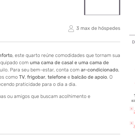
3 max de hóspedes
D
nforto
, este quarto reúne comodidades que tornam sua
 equipado com
uma cama de casal e uma cama de
quilo. Para seu bem-estar, conta com
ar-condicionado
,
ades como
TV
,
frigobar
,
telefone
e
balcão de apoio
. O
ecendo praticidade para o dia a dia.
enas ou amigos que buscam acolhimento e
83
x
x