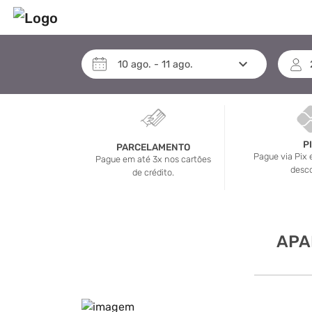
keyboard_arrow_down
10
ago.
-
11
ago.
P
PARCELAMENTO
Pague via Pix
Pague em até 3x nos cartões
desc
de crédito.
APA
arrow_back_ios_new