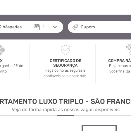
keyboard_arrow_down
2
hóspedes
1
Cupom
IX
CERTIFICADO DE
COMPRA RÁP
SEGURANÇA
 e ganhe 2% de
Em apenas po
Faça compras seguras e
onto.
você finaliza
confiáveis pelo nosso site.
RTAMENTO LUXO TRIPLO - SÃO FRANC
Veja de forma rápida as nossas vagas disponíveis
arrow_forward_ios